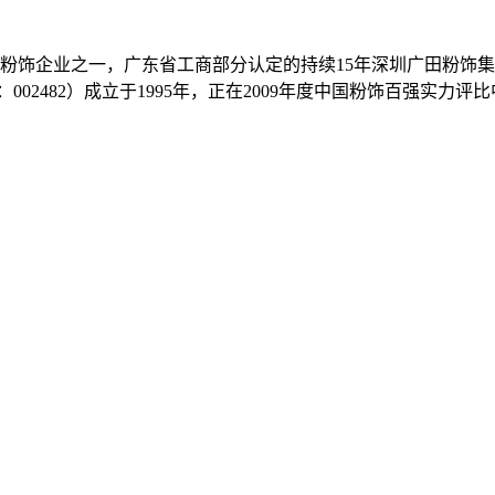
粉饰企业之一，广东省工商部分认定的持续15年深圳广田粉饰集
02482）成立于1995年，正在2009年度中国粉饰百强实力