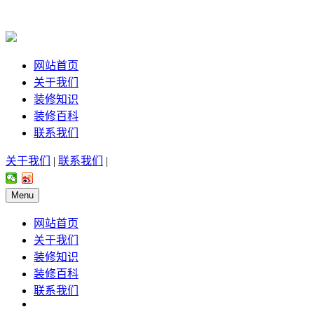
网站首页
关于我们
装修知识
装修百科
联系我们
关于我们
|
联系我们
|
Menu
网站首页
关于我们
装修知识
装修百科
联系我们