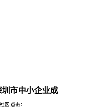
深圳市中小企业成
流社区
点击：