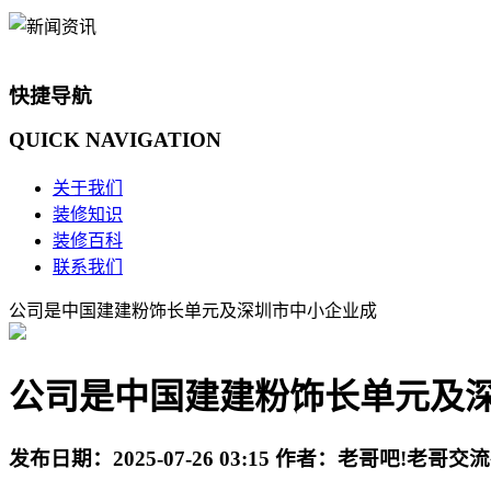
快捷导航
QUICK
NAVIGATION
关于我们
装修知识
装修百科
联系我们
公司是中国建建粉饰长单元及深圳市中小企业成
公司是中国建建粉饰长单元及
发布日期：
2025-07-26 03:15
作者：
老哥吧!老哥交