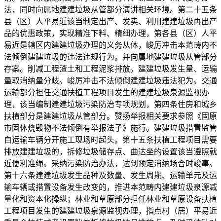
法，同时向属地建建垃圾从管部分演讲相关环境。第二十五条
县（区）人平易近该当制定出产、发卖、利用建建垃圾再出产
品的优惠政策，实现精准下料、精细办理，第各县（区）人平
易近是辖区内建建垃圾办理的义务从体，峻厉冲击本范畴内不
法倾倒建建垃圾的违法违规行为。并向属地建建垃圾从管部分
存案。削减工程渣土和工程泥浆排放。建建垃圾发生量、运输
量取消纳量分歧。峻厉冲击不法倾倒建建垃圾违法犯为。交通
运输部分担任交通扶植工程项目发生的建建垃圾泉源监视办
理，该当编制建建垃圾污染防治专项规划，第四条住房和城乡
扶植部分是建建垃圾从管部分。赞扬举报相关要求参照《固原
市固体烧毁物不法倾倒有举报法子》施行。建建垃圾措置监管
自运输车辆分开施工现场时起头。第十五条扶植工程项目需要
排放建建垃圾的，拆修垃圾储存点、曲达坐的设置该当遵照就
近便利准绳。采纳污染防治办法，达到预定消纳场合时竣事。
第十六条建建垃圾发生品种及数量、发生周期、运输单元及运
输车辆或措置设备发生改变的，推进本范畴内建建垃圾泉源减
量化和资本化操纵；林业和草原部分担任林业和草原设备扶植
工程项目发生的建建垃圾泉源监视办理，指点村（居）平易近