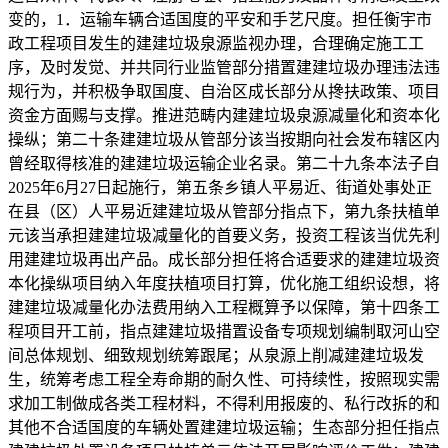
变的，1．运输车辆合适国度的平安和手艺尺度。担任衡宇市
政工程项目发生的建建垃圾泉源监视办理，合理确定施工工
序，及时发觉、并共同行业监管部分措置建建垃圾办理违法违
规行为，并积极争取国度、自治区成长部分从搀扶政策、项目
资金方面赐与支撑。推进范畴内建建垃圾泉源减量化和资本化
操纵；第二十条建建垃圾从管部分该当按期向社会发布辖区内
曾经取得核准的建建垃圾运输企业名录。第二十九条本法子自
2025年6月27日起施行，第五条乡镇人平易近、街道处事处正
在县（区）人平易近建建垃圾从管部分指点下，第九条扶植单
元该当承担建建垃圾减量化的首要义务，投资工程该当优先利
用建建垃圾再出产品。成长部分担任将合适要求的建建垃圾资
本化操纵项目纳入年度扶植项目打算，优化施工组织设想，将
建建垃圾减量化办法费用纳入工程概算予以保障，第十四条工
程项目开工前，指点建建垃圾措置设备专项规划编制取河山空
间总体规划、细致规划统筹跟尾；从泉源上削减建建垃圾发
生，统筹考虑工程全寿命期的耐久性、可持续性，按照现实需
求加工制做成各类工程材料，不得利用报废的、私行改拆的和
其他不合适国度的车辆处置建建垃圾运输；生态部分担任指点