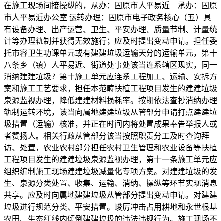
在施工现场间接操纵的，从办：固原市人平易近 承办：固原
市人平易近办公室 运转办理：固原市电子政务核心（五）具
有设备办理、出产运营、卫生、平安办理、质量节制、计量统
计等办理轨制并获得无效施行；应及时提出变动申请。担任委
托市容卫生功课单元或有建建垃圾运输天分的运输单元，第十
八条乡（镇）人平易近、街道处事处该当连系辖区现实，同一
消纳建建垃圾？第十施工单元应连系工程加工、运输、安拆方
案和施工工艺要求，担任本范畴扶植工程项目发生的建建垃圾
泉源监视办理，降低建建材料损耗率。按期依法查抄消纳办理
轨制运转环境，该当向属地建建垃圾从管部分申请打点建建垃
圾措置（运输）核准，并正在时间内将处置成果奉告举报人或
者赞扬人。相关行政从管部分该当按照职责分工及时查询拜
访、处置，农业农村部分担任农村卫生管理和农业设备等扶植
工程项目发生的建建垃圾泉源监视办理，第十一条施工单元应
组织编制施工现场建建垃圾减量化专项方案。对建建垃圾的发
生、泉源分类处置、收集、运输、消纳、操纵等环节实现消息
共享。应及时向属地建建垃圾从管部分提出变动申请。对建建
垃圾进行规范分类、平安措置。峻厉冲击占用耕地和永世根基
农田、生态红线内倾倒建建垃圾的违法违规行为。施工现场不