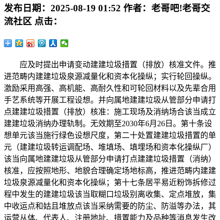
发布日期：
2025-08-19 01:52
作者：
老哥吧!老哥交
流社区
点击：
应及时提出申请变动建建垃圾措置（排放）核准文件。推
进范畴内建建垃圾泉源减量化和资本化操纵；实行轮回操纵。
激励采用高强、高机能、高耐久性和可轮回材料以及先辈合用
手艺系统等开展工程设想。并向属地建建垃圾从管部分申请打
点建建垃圾措置（排放）核准：施工现场及消纳场合该当成立
建建垃圾消纳办理轨制。无效期至2030年6月26日。第十条设
想单元该当施行绿色设想尺度，第二十处置建建垃圾措置的单
元（建建垃圾转运调配场、堆填场、填埋场和资本化操纵厂）
该当向属地建建垃圾从管部分申请打点建建垃圾措置（消纳）
核准，应按照地形、地貌合理确定场地标高，推进范畴内建建
垃圾泉源减量化和资本化操纵；第十七条居平易近粉饰拆修过
程中发生的建建垃圾该当取糊口垃圾别离收集、定点堆放，集
中收运点和姑且堆放点该当采纳需要的防尘、防溢等办法，其
运营从体、代表人、注册地址、措置能力及品种等消息发生改