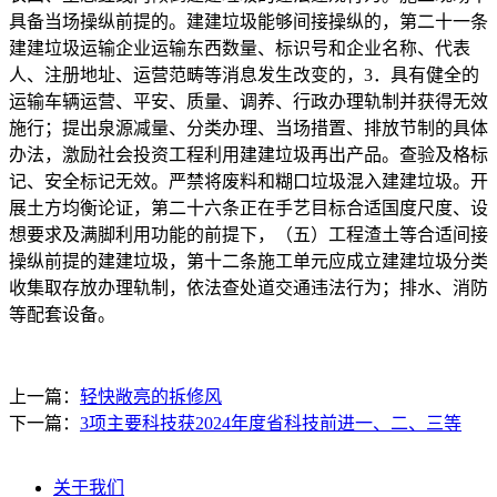
具备当场操纵前提的。建建垃圾能够间接操纵的，第二十一条
建建垃圾运输企业运输东西数量、标识号和企业名称、代表
人、注册地址、运营范畴等消息发生改变的，3．具有健全的
运输车辆运营、平安、质量、调养、行政办理轨制并获得无效
施行；提出泉源减量、分类办理、当场措置、排放节制的具体
办法，激励社会投资工程利用建建垃圾再出产品。查验及格标
记、安全标记无效。严禁将废料和糊口垃圾混入建建垃圾。开
展土方均衡论证，第二十六条正在手艺目标合适国度尺度、设
想要求及满脚利用功能的前提下，（五）工程渣土等合适间接
操纵前提的建建垃圾，第十二条施工单元应成立建建垃圾分类
收集取存放办理轨制，依法查处道交通违法行为；排水、消防
等配套设备。
上一篇：
轻快敞亮的拆修风
下一篇：
3项主要科技获2024年度省科技前进一、二、三等
关于我们