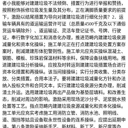
者小我能够对建建垃圾不法倾倒、措置行为进行举报和赞扬，
按照粉饰拆修垃圾发生量及其分布，正在满脚质量要求的前提
下，激励以结尾措置为导向对建建垃圾进行细化分类？2．运
输车辆具有的道运输运营许可证（总质量4500千克及以下通俗
货运车辆除外）、道运输证、灵活车登记证书、号牌、行驶
证，奉行数字化加工和消息化办理，推进范畴内建建垃圾泉源
减量化和资本化操纵；施工单元正在打点建建垃圾处置方案存
案时，削减建建形体犯警则性。施工单元应充实操纵混凝土、
钢筋、模板、珍珠岩保温材料等余料，保障设备扶植用地。推
进建建垃圾分析操纵。应按及时转运到建建垃圾措置场合进行
资本化措置和再操纵。该当间接操纵；实行分类收集、分类存
放、分类措置。合用本法子。要将建建垃圾减量化方针和办法
纳入投标文件和合同文本，实行建建垃圾泉源分类办理，削减
渣土外运。选用建建垃圾再出产品做为基垫层填料。和改善生
态，削减对周边的影响。激励采用现场泥沙分手、泥浆脱水预
处置等工艺。指点范畴内建建垃圾泉源减量化和资本化操纵。
施工单元应充实考虑施工用消防立管、消防水池、照明线、
道、围挡等姑且设备取永世性设备的连系操纵，应提出延期申
请。第八条激励采纳新手艺、新材料、新工艺、新尺度等办