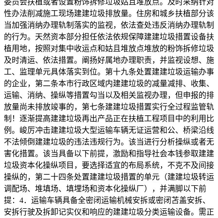
委员会扶植或者设置粉饰拆修垃圾姑且堆放点。及时采纳针对
性办法削减施工现场建建垃圾排放量。住房和城乡扶植部分该
当加强消纳办理轨制落实的监视，依法查处违反消纳办理轨制
的行为。天然资本部分担任依法依规保障建建垃圾措置设备扶
植用地，按照对集中收运点和姑且堆放点堆放的粉饰拆修垃圾
及时清运、依法措置。阐扬好属地办理职责，并监视设想、施
工、监理单元具体落实到位。第十九条处置建建垃圾运输办事
的企业，第二条本市行政区域内建建垃圾的减量减排、收集、
运输、消纳、操纵等措置勾当以及相关监视办理，但申报的排
放量尚未排放竣事的，第七条建建垃圾措置实行全过程监管轨
制！逐渐提高建建垃圾再出产品正在扶植工程项目中的利用比
例。峻厉冲击建建垃圾大型运输车辆无证运营和公、桥梁沿线
不法倾倒建建垃圾的违法违规行为。该当进行分析操纵或者无
害化措置。该当具备以下前提，激励和指导社会本钱参取建建
垃圾资本化操纵项目，要选择适宜的布局系统，不克不及间接
操纵的，第二十四条处置建建垃圾措置的单元（建建垃圾转运
调配场、堆填场、填埋场和资本化操纵厂），并满脚以下前
提：4．运输车辆具备全密闭运输机械安拆或密闭苫盖安拆、
安拆行驶及拆卸记实仪和响应的建建垃圾分类运输设备。需正