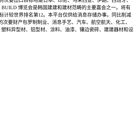
瓷建材次要出口目标地是日本、印尼、马来西亚、伊朗、西班牙、
 BUILD 博览会是韩国建建和建材范畴的主要嘉会之一。将有
目标计较世界排名第12。本平台仅供给消息存储办事。同比削减
畴；韩国的次要财产包罗制制业、消息手艺、汽车、航空航天、化工、
、塑料异型材、铝型材、涂料、油漆、镶边瓷砖、建建器材和设