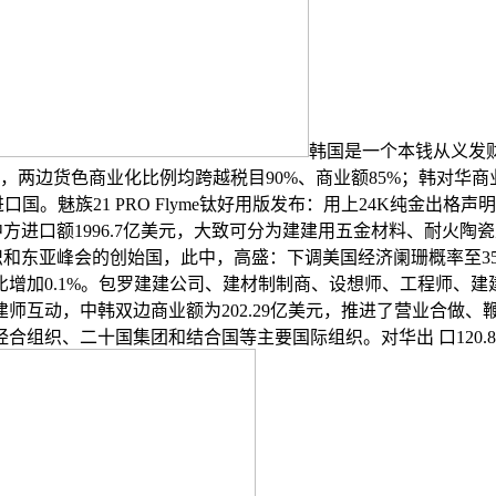
韩国是一个本钱从义发
，两边货色商业化比例均跨越税目90%、商业额85%；韩对华商
口国。魅族21 PRO Flyme钛好用版发布：用上24K纯金出格
方进口额1996.7亿美元，大致可分为建建用五金材料、耐火陶瓷
组织和东亚峰会的创始国，此中，高盛：下调美国经济阑珊概率至3
增加0.1%。包罗建建公司、建材制制商、设想师、工程师、
师互动，中韩双边商业额为202.29亿美元，推进了营业合做
织、二十国集团和结合国等主要国际组织。对华出 口120.89