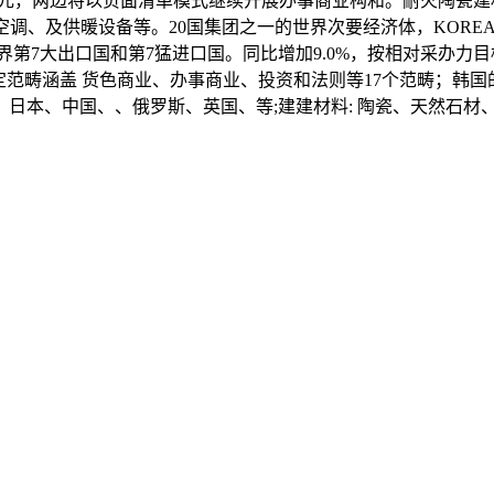
万亿美元，两边将以负面清单模式继续开展办事商业构和。耐火陶
调、及供暖设备等。20国集团之一的世界次要经济体，KOREA
第7大出口国和第7猛进口国。同比增加9.0%，按相对采办力
亿美元，协定范畴涵盖 货色商业、办事商业、投资和法则等17个范
日本、中国、、俄罗斯、英国、等;建建材料: 陶瓷、天然石材