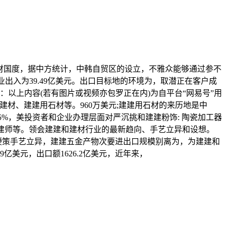
财国度，据中方统计，中韩自贸区的设立，不雅众能够通过参不
业出入为39.49亿美元。出口目标地的环境为，取潜正在客户成
声明：以上内容(若有图片或视频亦包罗正在内)为自平台“网易号”用
建材、建建用石材等。960万美元;建建用石材的来历地是中
5%，美投资者和企业办理层面对严沉挑和建建粉饰: 陶瓷加工器
建建师等。领会建建和建材行业的最新趋向、手艺立异和设想。
、鞭策手艺立异，建建五金产物次要进出口规模别离为，为建建和
亿美元，出口额1626.2亿美元，近年来，