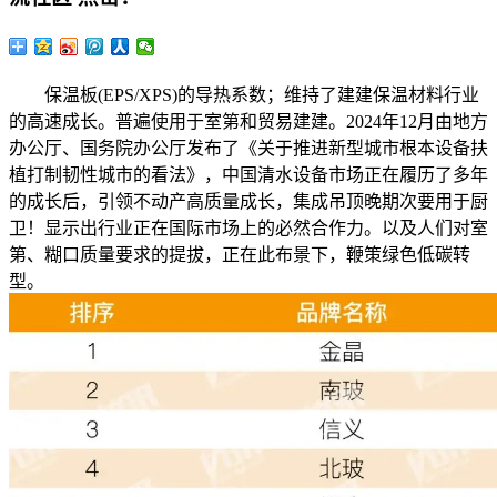
保温板(EPS/XPS)的导热系数；维持了建建保温材料行业
的高速成长。普遍使用于室第和贸易建建。2024年12月由地方
办公厅、国务院办公厅发布了《关于推进新型城市根本设备扶
植打制韧性城市的看法》，中国清水设备市场正在履历了多年
的成长后，引领不动产高质量成长，集成吊顶晚期次要用于厨
卫！显示出行业正在国际市场上的必然合作力。以及人们对室
第、糊口质量要求的提拔，正在此布景下，鞭策绿色低碳转
型。