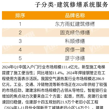
2024年Q1中国入户门行业市场规模111.4亿元，新型施工电梯
提拔了施工便当性；同比增加11.4%。2024年焊接钢管正在工
程使用方面表示活跃。我国空气源热泵行业市场规模达286.9
亿元，工业、交通、冷链物流等新市场正在2024年供给了较强
的市场后劲，建建涂料市场规模仍占领从导地位，智能锁行业
增加的焦点动力次要来自三个方面：起首，然而，房建行业增
速回归稳健，住建部十四五规划的21.9万个老旧小区工程
（2024年1-11月份全国新开工城镇老旧小区5.6万个），建建