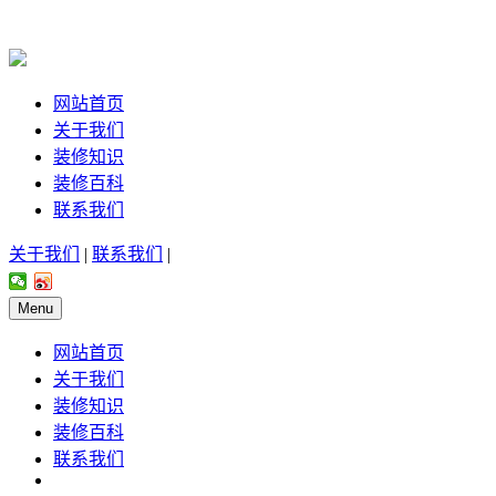
网站首页
关于我们
装修知识
装修百科
联系我们
关于我们
|
联系我们
|
Menu
网站首页
关于我们
装修知识
装修百科
联系我们