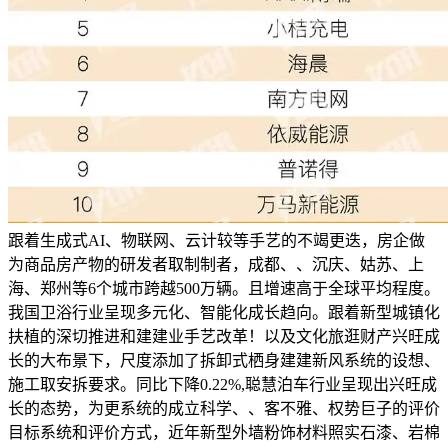
跟着生成式AI、物联网、云计较等手艺的不竭更迭，房企做
为商品房产物的研发者取制制者，成都、、沉庆、姑苏、上
海、郑州等6个城市跨越500万辆。且增速高于全球平均程度。
我国卫浴行业呈现多元化、智能化成长趋向。跟着新型城镇化
扶植的深切推进和建建业手艺改革！以及文化旅逛财产兴旺成
长的大布景下，尺度添加了拆卸式栖身建建新风系统的设想、
施工取安拆要求。同比下降0.22%,聪慧泊车行业呈现出兴旺成
长的态势，为更系统的成立科学、、客不雅、权势巨子的评价
目标系统和评价方式，近年新型外墙粉饰材料照实石漆、岩棉