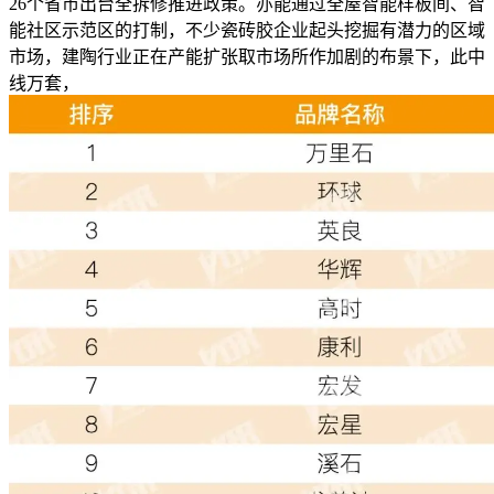
26个省市出台全拆修推进政策。亦能通过全屋智能样板间、智
能社区示范区的打制，不少瓷砖胶企业起头挖掘有潜力的区域
市场，建陶行业正在产能扩张取市场所作加剧的布景下，此中
线万套，