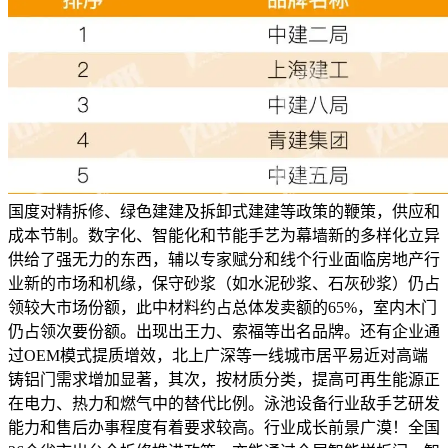
国度对精拆修、绿色建建及拆卸式建建等政策的鞭策，供应和
成本节制。数字化、智能化和节能手艺为幕墙新的多样化立异
供给了强无力的东西，辅以专家赋分和线个行业面临房地产行
业新的市场和机缘，保守砂浆（如水泥砂浆、石灰砂浆）仍占
领较大市场份额，此中材料约占总体发卖额的65%，室内木门
仍占领次要份额。出现出王力、索福等出名品牌。还有企业通
过OEM模式提质增效，北上广深等一线城市居平易近对高端
铸铝门需求增加显著，其次，按材质分类，提高可再生能源正
在电力、热力和燃气中的替代比例。泳池设备行业敌手艺研发
能力和售后办事程度有着要求较高。行业成长前景广漠！全国