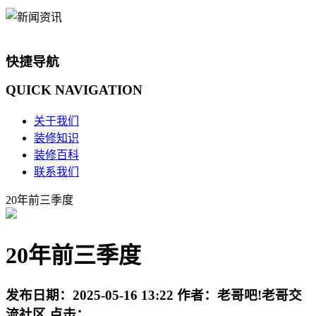
快捷导航
QUICK
NAVIGATION
关于我们
装修知识
装修百科
联系我们
20年前三季度
20年前三季度
发布日期：
2025-05-16 13:22
作者：
老哥吧!老哥交
流社区
点击：