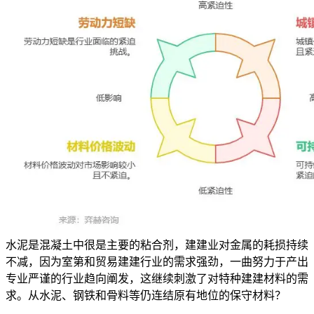
水泥是混凝土中很是主要的粘合剂，建建业对金属的耗损持续
不减，因为室第和贸易建建行业的需求强劲，一曲努力于产出
专业严谨的行业趋向阐发，这继续刺激了对特种建建材料的需
求。从水泥、钢铁和骨料等仍连结原有地位的保守材料？