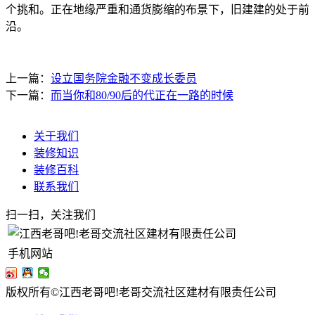
个挑和。正在地缘严重和通货膨缩的布景下，旧建建的处于前
沿。
上一篇：
设立国务院金融不变成长委员
下一篇：
而当你和80/90后的代正在一路的时候
关于我们
装修知识
装修百科
联系我们
扫一扫，关注我们
手机网站
版权所有©江西老哥吧!老哥交流社区建材有限责任公司