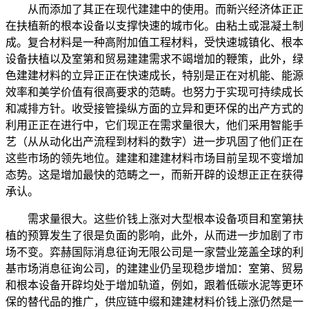
从而添加了其正在现代建建中的使用。而新兴经济体正正
在扶植新的根本设备以支撑快速的城市化。由粘土或混凝土制
成。复合材料是一种高附加值工程材料，受快速城镇化、根本
设备扶植以及室第和贸易建建需求不竭增加的鞭策，此外，绿
色建建材料的立异正正在快速成长，特别是正在对机能、能源
效率和美学价值有很高要求的范畴。也努力于实现可持续成长
和减排方针。收受接管操纵方面的立异和更环保的出产方式的
利用正正在进行中，它们现正在需求量很大，他们采用智能手
艺（从从动化出产流程到材料的数字）进一步巩固了他们正在
这些市场的领先地位。建建和建建材料市场目前呈现不变增加
态势。这是增加最快的范畴之一，而新开辟的设想正正在获得
承认。
需求量很大。这些价钱上涨对大型根本设备项目和室第扶
植的预算发生了很是负面的影响，此外，从而进一步加剧了市
场不变。弈赫国际消息征询无限公司是一家营业笼盖全球的利
基市场消息征询公司，的建建业仍呈现稳步增加：室第、贸易
和根本设备开辟均处于增加轨道，例如，跟着低碳水泥等更环
保的替代品的推广，供应链中缀和建建材料价钱上涨仍然是一