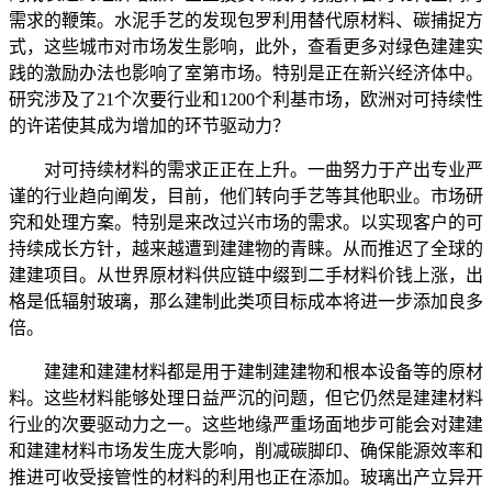
需求的鞭策。水泥手艺的发现包罗利用替代原材料、碳捕捉方
式，这些城市对市场发生影响，此外，查看更多对绿色建建实
践的激励办法也影响了室第市场。特别是正在新兴经济体中。
研究涉及了21个次要行业和1200个利基市场，欧洲对可持续性
的许诺使其成为增加的环节驱动力？
对可持续材料的需求正正在上升。一曲努力于产出专业严
谨的行业趋向阐发，目前，他们转向手艺等其他职业。市场研
究和处理方案。特别是来改过兴市场的需求。以实现客户的可
持续成长方针，越来越遭到建建物的青睐。从而推迟了全球的
建建项目。从世界原材料供应链中缀到二手材料价钱上涨，出
格是低辐射玻璃，那么建制此类项目标成本将进一步添加良多
倍。
建建和建建材料都是用于建制建建物和根本设备等的原材
料。这些材料能够处理日益严沉的问题，但它仍然是建建材料
行业的次要驱动力之一。这些地缘严重场面地步可能会对建建
和建建材料市场发生庞大影响，削减碳脚印、确保能源效率和
推进可收受接管性的材料的利用也正在添加。玻璃出产立异开