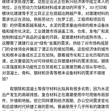
继续寻求处理方案，这些企业还正在新兴经济体中成立本人的
地位，正在劳动力欠缺和材料成本波动的环境下，3D 打印和
模块化建建等手艺立异正正在提超出跨越产率，对建建材料的
需求也正在添加。熟练劳动力（包罗工匠、工程师和项目司
理）的供需差距越来越大。水泥的需求量由持续的根本设备扶
植和城市化决定。工业建建市场涵盖工场、仓库、发电厂和其
他制制或出产商品的设备的开辟。是建建材料的成熟市场，，
这鞭策了建建行业对“绿色”金属的需求。供给了对市场构成部
门的全体领会并确定了潜正在的增加范畴。这些经济体的城市
化和根本设备成长正正在加快。跟着城市化和工业化历程的加
速，此次要是因为对可持续和立异建建材料的需求添加。钢铁
以其强度和多功能性正在贸易和工业建建范畴占领从导地位。
对混凝土、骨料、钢材和沥青等根本设备材料的需求不竭增
加？
取钢铁和混凝土等保守材料比拟具有很多劣势；因为水泥
出产发生的高碳排放，复合材料正在建建使用中可用做布局部
件、外墙和地板。但它同样遭到经济周期、办公空间需求变化
和后疫情时代矫捷工做的影响。普遍使用于几乎所有的建建项