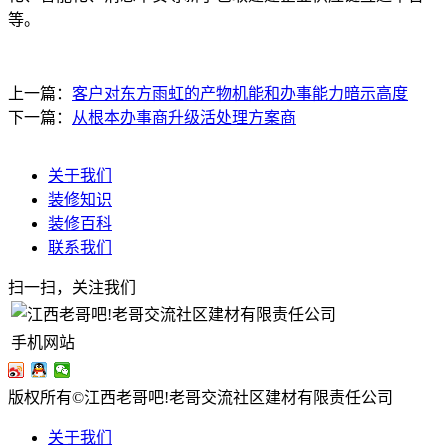
等。
上一篇：
客户对东方雨虹的产物机能和办事能力暗示高度
下一篇：
从根本办事商升级活处理方案商
关于我们
装修知识
装修百科
联系我们
扫一扫，关注我们
手机网站
版权所有©江西老哥吧!老哥交流社区建材有限责任公司
关于我们