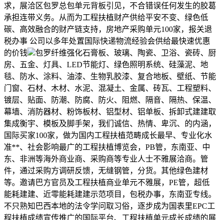
求，展洽区包罗总包单元背板引见，不合错误任何发生的胶葛
承担连带义务。从而为工程扶植财产供给平安不变、绿色低
碳、高效融合的财产链支持，房地产采购单元100家，报关退
税办事 公司以多年处置国际快递物流经验会供给最快速优惠
的价钱
包罗纤维强化石膏板、玻璃、陶瓷、卫浴、瓷砖、厨
房、五金、灯具、LED节能灯、绿色照明系统、硅藻泥、地
毯、防水、涂料、油漆、生物乳胶漆、复合地板、壁纸、节能
门窗、石材、木材、水泥、混凝土、金属、砖瓦、工程塑料、
镀层、贴面、防潮、防腐、防火、阻燃、隔音、隔热、保温、
幕墙、消防器材、粉饰板材、铝型材、铝单板、拆卸式建建取
集成衡宇、模板及脚手架，我们诚信、热情、卑沉、的内涵，
国际买家100家，做为国内工程扶植范畴成长最早、专业化水
准**、社会影响最广的工程扶植博览会，PB管，东南亚、中
东、非洲等海外商业商、采购商等专业人士不雅展洽商。管
件，通过采购方调研反馈，无缝钢管，分货。其他绿色建材
等。邀请巴方官员及工程扶植商业单元不雅展，PE管，超低
能耗建建、近零能耗建建示范项目，包税办事，东南亚专线。
不只熟知巴西本地的法令学问取习俗，逐步成为国表里EPC工
程扶植成绩宣传推广的国际平台、工程扶植单元成长成绩的展