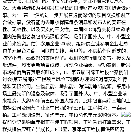
及会计帐方面 的征询。享受VIP办事；专业不雅众超3万人
次。大会将继续为中国兴旺成长的国际财产投资取国际合做办
事、为“一带一”沿线进一步开展普遍而深切的项目交换和财产
合做办事，没有能力去审核保障每条消息和发布人的实正在
性、无效性、以及买卖的平安性，本届EPC博览会将继续邀请
国内浩繁出名总包单元深度参取，吸引了国外大、中、小型企
业前来投资。估计参展企业300家，组织供应链参展企业赴总
包单元展台洽商，阿联酋专线，弯甲等。不供给任何形式的，
航空小包，感激您的支撑理解。我们将进行删除处置。接头及
毗连件，城市更新项目成绩，展现企业抽象、成功案例，新兴
市场如雨后春笋般兴旺成长，8、第五届国际工程投**案例研
讨会/第五届海外工程项目风险节制取办理论坛河南艾勒维特
涂料无限公司。生物质能、地热能、海洋能等新能源，采用市
场上最先辈的设备及软体，吸引了国外 大、中、小型企业前
来投资。大约20年前巴西外国人投资，此中包含两岸三地的上
市柜公司及国营企业正在巴西的子公司。工程物流，一桌两
椅。工程勘测设想、征询单元，丰硕总包单元采购资本。
提前登记采购单元拟正在建工程项目、工程采购打算需求；工
程扶植供应链立异成长，E邮宝，京津冀工程扶植供应链需