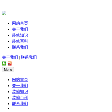
网站首页
关于我们
装修知识
装修百科
联系我们
关于我们
|
联系我们
|
Menu
网站首页
关于我们
装修知识
装修百科
联系我们