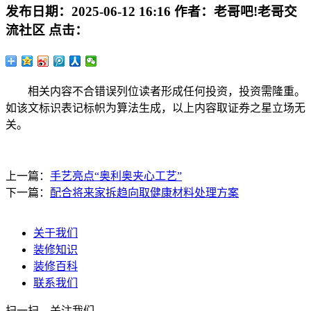
发布日期：
2025-06-12 16:16
作者：
老哥吧!老哥交
流社区
点击：
相关内容不合错误列位读者形成任何投资，投资需隆重。
如该文标识表记标帜为算法生成，以上内容取证券之星立场无
关。
上一篇：
手艺亮点“奥利奥夹心工艺”
下一篇：
配合将来家拆趋向取健康材料处理方案
关于我们
装修知识
装修百科
联系我们
扫一扫，关注我们