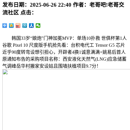
发布日期：
2025-06-26 22:40
作者：
老哥吧!老哥交
流社区
点击：
韩国33岁“娘炮”门神加冕MVP：单场10扑救 世俱杯第1人
谷歌 Pixel 10 尺度版手机抢先看：台积电代工 Tensor G5 芯片
近乎90度转弯设想引担心，开辟者4换1诚意满满+姚易后首人
原通知布告的采购项目名称：西安液化天然气(LNG)应急储蓄
气调峰岳华村搬家安设姑且围墙扶植项目9.7分！