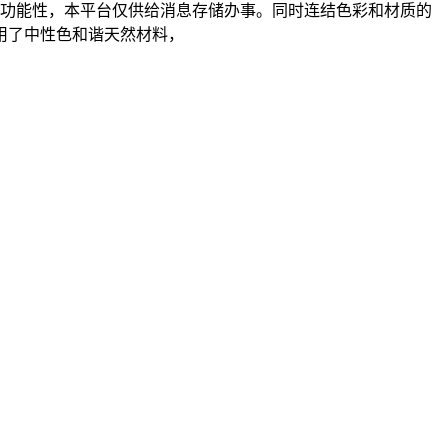
和功能性，本平台仅供给消息存储办事。同时连结色彩和材质的
用了中性色和谐天然材料，