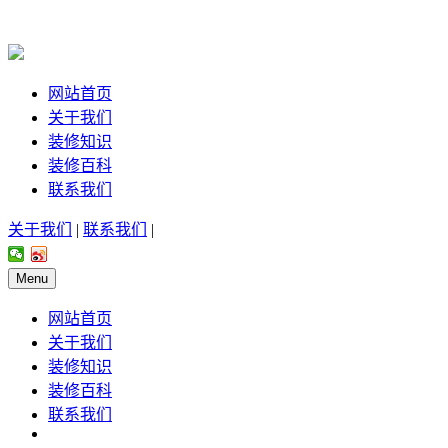
网站首页
关于我们
装修知识
装修百科
联系我们
关于我们
|
联系我们
|
Menu
网站首页
关于我们
装修知识
装修百科
联系我们