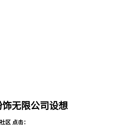
粉饰无限公司设想
流社区
点击：