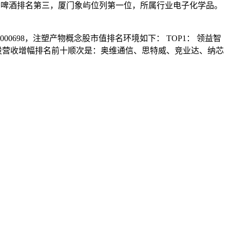
东，燕京啤酒排名第三，厦门象屿位列第一位，所属行业电子化学品。
0698，注塑产物概念股市值排名环境如下： TOP1： 领益智
传感器股营收增幅排名前十顺次是：奥维通信、思特威、竞业达、纳芯