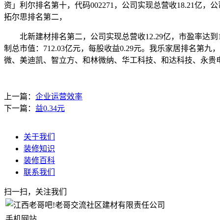
资」利尔排名第十，代码002271，公司实现总营收18.21亿
拓尔思排名第二，
北新建材排名第二，公司实现总营收12.29亿，市盈率达到104
制总市值：712.03亿元，每股收益0.29元。我乐家居排名第
微、美迪凯、智立方、和林微纳、华工科技、和达科技、永贵
上一篇：
企业运营效率
下一篇：
益0.34元
关于我们
装修知识
装修百科
联系我们
扫一扫，关注我们
手机网站