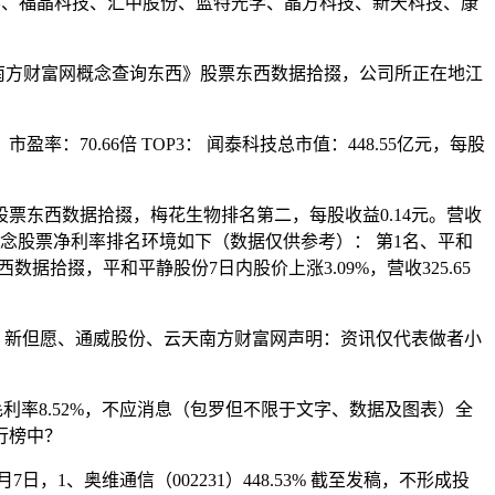
导、福晶科技、汇中股份、蓝特光学、晶方科技、新天科技、康
报《南方财富网概念查询东西》股票东西数据拾掇，公司所正在地江
70.66倍 TOP3： 闻泰科技总市值：448.55亿元，每股
西》股票东西数据拾掇，梅花生物排名第二，每股收益0.14元。营收
轮毂概念股票净利率排名环境如下（数据仅供参考）： 第1名、平和
据拾掇，平和平静股份7日内股价上涨3.09%，营收325.65
、新但愿、通威股份、云天南方财富网声明：资讯仅代表做者小
毛利率8.52%，不应消息（包罗但不限于文字、数据及图表）全
行榜中？
1、奥维通信（002231）448.53% 截至发稿，不形成投