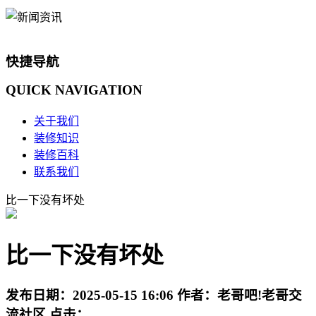
快捷导航
QUICK
NAVIGATION
关于我们
装修知识
装修百科
联系我们
比一下没有坏处
比一下没有坏处
发布日期：
2025-05-15 16:06
作者：
老哥吧!老哥交
流社区
点击：