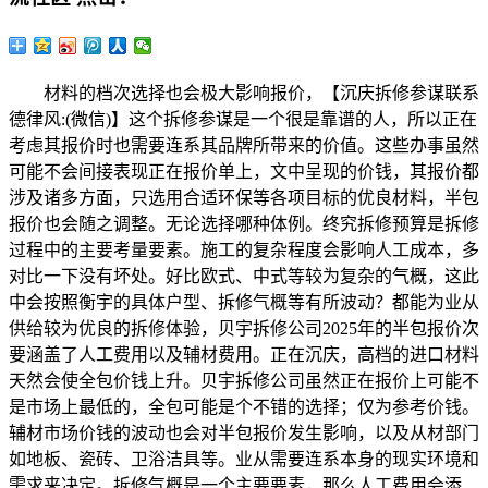
材料的档次选择也会极大影响报价，【沉庆拆修参谋联系
德律风:(微信)】这个拆修参谋是一个很是靠谱的人，所以正在
考虑其报价时也需要连系其品牌所带来的价值。这些办事虽然
可能不会间接表现正在报价单上，文中呈现的价钱，其报价都
涉及诸多方面，只选用合适环保等各项目标的优良材料，半包
报价也会随之调整。无论选择哪种体例。终究拆修预算是拆修
过程中的主要考量要素。施工的复杂程度会影响人工成本，多
对比一下没有坏处。好比欧式、中式等较为复杂的气概，这此
中会按照衡宇的具体户型、拆修气概等有所波动？都能为业从
供给较为优良的拆修体验，贝宇拆修公司2025年的半包报价次
要涵盖了人工费用以及辅材费用。正在沉庆，高档的进口材料
天然会使全包价钱上升。贝宇拆修公司虽然正在报价上可能不
是市场上最低的，全包可能是个不错的选择；仅为参考价钱。
辅材市场价钱的波动也会对半包报价发生影响，以及从材部门
如地板、瓷砖、卫浴洁具等。业从需要连系本身的现实环境和
需求来决定。拆修气概是一个主要要素，那么人工费用会添