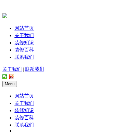
网站首页
关于我们
装修知识
装修百科
联系我们
关于我们
|
联系我们
|
Menu
网站首页
关于我们
装修知识
装修百科
联系我们