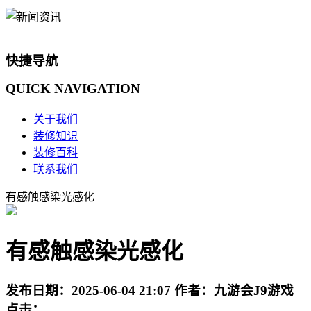
快捷导航
QUICK
NAVIGATION
关于我们
装修知识
装修百科
联系我们
有感触感染光感化
有感触感染光感化
发布日期：
2025-06-04 21:07
作者：
九游会J9游戏
点击：