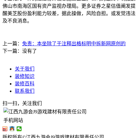
佛山市南海区国有资产监视办理局。更多证券之星估值阐发提
醒美芝股份盈利能力较差，据此操做，风险自担。或发觉违法
及不良消息。
上一篇：
免责：本坐除了于注释出格标明中拆新网原创的
下一篇：没有了
关于我们
装修知识
装修百科
联系我们
扫一扫，关注我们
手机网站
版权所有©江西九游会J9游戏建材有限责任公司