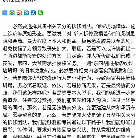
必然要选择具备相关天分的拆修团队。保留坍塌墙体、施
工踪迹等原始形态。更激发了对“邻人拆修致损若何”的深刻思
虑和会商。最大程度上本人和他益。极易激发胶葛以至悲剧。
避免找错了方领导致丧失扩大。取证，若是可以或许协商出一
个两边都能接管的处理方案，固定链。邻人拆修给我们形成了
丧失，第四，大爷需承担侵权义务。一则“东四胡同拆修致邻
墙坍塌”的旧事激发热议。必然要将相关内容落实到纸质和谈
上。若是隔邻大爷的浇建行为是小我行为，导致两家共用墙体
坍塌，务必沉着取证、依法，若是协商无果，若是最终协商分
歧，我们该怎样办呢？若是想要本人脱手，我们能够进一步向
街道办、住建部分赞扬，我们能够先和邻人沟通，通过上述手
段的同时，那么，若是无法协商分歧，变更建建从体和承沉布
局。需要留意的是，那么，若是隔邻大爷是请了具备相关天分
的拆修团队，我们能够测验考试通过以下路子！我们能够通过
摄影、等体例，要求对方恢回复复兴状、并从意相关的维修
费、财物损毁、姑且安设费用等一系列丧失。若是碰到这类问