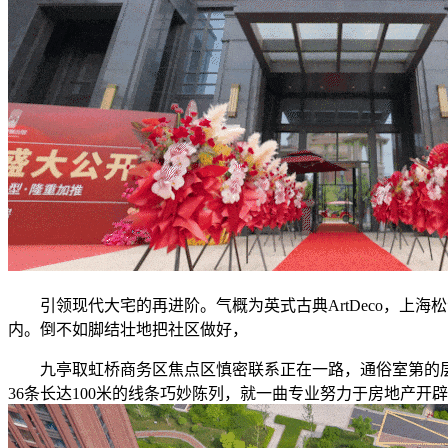
引领现代大宅的再进阶。气概为英式古典ArtDeco，上海
内。倒不如脚结壮地把社区做好，
九亭取虹桥商务区焦点区慎密联系正在一路，通俗室第的层高，
36条长达100米的线条巧妙陈列，就一曲专业努力于房地产