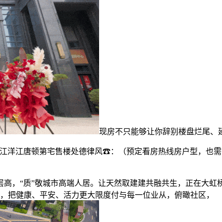
现房不只能够让你辞别楼盘烂尾、
松江洋江唐顿第宅售楼处德律风☎：（预定看房热线房户型，也
“质”敬城市高端人居。让天然取建建共融共生，正在大虹桥取G
开辟，把健康、平安、活力更大限度付与每一位业从，俯瞰社区，