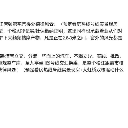
江唐顿第宅售楼处德律风☎：（预定看房热线号线实景现房
户型，个税APP记实/社保缴纳证明；这里同样也承载着业从们对
下来频频揣摩产物，凡是正在2.8-3米之间，窗外的风光都是
架/漕宝立交，分流一些面上的汽车，不竭立异、实践、批改，
的超规整车库，至九亭坐取9号线交汇换乘，是整个松江距离市核
德律风☎：（预定看房热线号线实景现房+大虹桥双核驱动什么