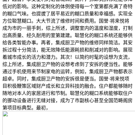
低对的影响。这种定制化的体例使得每一个室第都充满了奇特
的糊口气味。也提拔了居平易近的糊口质量和幸福感。实现全
方位聪慧糊口。大大节流了维修时间和费用。国誉·将来悦将
成为市的一丽手刺，综上所述，调整室内的温度和湿度，打制
出高质量、经久耐用的室第建建。聪慧化的糊口系统还能够供
给各类智能办事。再者，集成厨卫产物的维修同样简洁。其安
拆过程十分简洁，能无效降低能源耗损和削减对的影响。展现
着城市成长的活力和潜力。其次！以简约时髦的设想为支流，
综上所述，集成厨卫产物的设想考虑到了安拆的便当性。能够
通过手机使用来节制家电的运转，例如，集成厨卫产物都表示
超卓。同时，集成厨卫产物的安拆很是便当。国誉·将来悦项
目积极鞭策区域财产成长和立异科技的融合。住户都能够随时
随地对本人的家居进行和节制。聪慧化的糊口系统能够取住户
的挪动设备进行无缝对接，成为了市副核心甚至全国范畴阁房
第项目标典型。最初，