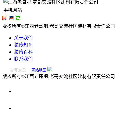
手机网站
版权所有©江西老哥吧!老哥交流社区建材有限责任公司
关于我们
装修知识
装修百科
联系我们
友情链接：
网站地图
版权所有©江西老哥吧!老哥交流社区建材有限责任公司
0796-
2221166
在
线
留
言