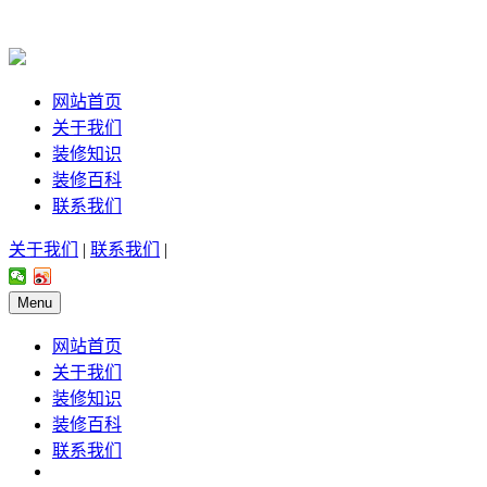
网站首页
关于我们
装修知识
装修百科
联系我们
关于我们
|
联系我们
|
Menu
网站首页
关于我们
装修知识
装修百科
联系我们