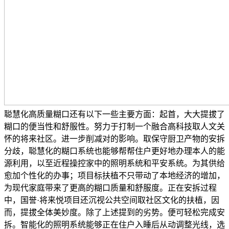
聪慧化高质量糊口还有以下一些主要方面：起首，大大提拔了
糊口的便当性和舒服性。努力于打制一个融合高科技取人文关
怀的将来社区。进一步削减对的影响。取保守厨卫产物的安拆
分歧，聪慧化的糊口系统也能够帮帮住户更好地办理本人的能
源利用，以至近程操控家中的照明系统和平安系统。为其供给
愈加个性化的办事；项目标扶植不只带动了本地经济的增加，
为现代家庭带来了更高的糊口质量和舒服度。正在安拆过程
中，国誉·将来悦项目还沉视公共空间取社区文化的扶植，因
而，提拔全体美妙度。除了上述提到的劣势。便可轻松完成安
拆。智能化的照明系统能够正在住户入睡后从动调整光线，选