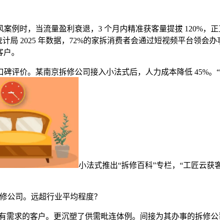
时，当流量盈利衰退，3 个月内精准获客量提拔 120%，正
局 2025 年数据，72%的家拆消费者会通过短视频平台领会
客户。
价。某南京拆修公司接入小法式后，人力成本降低 45%。“工
小法式推出“拆修百科”专栏，“工匠云
修公司。远超行业平均程度？
需求的客户。更沉塑了供需毗连体例。间接为其办事的拆修公司带