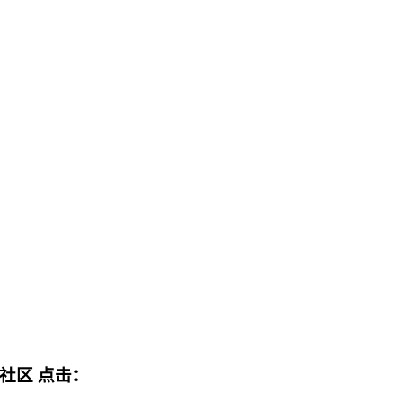
流社区
点击：