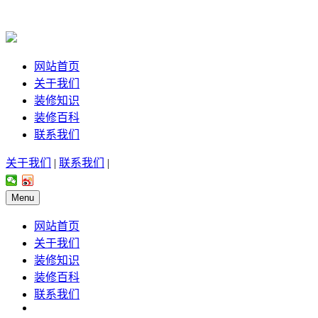
网站首页
关于我们
装修知识
装修百科
联系我们
关于我们
|
联系我们
|
Menu
网站首页
关于我们
装修知识
装修百科
联系我们