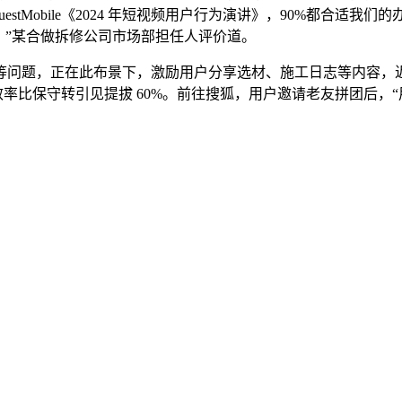
uestMobile《2024 年短视频用户行为演讲》，90%都合
。”某合做拆修公司市场部担任人评价道。
题，正在此布景下，激励用户分享选材、施工日志等内容，近
裂变效率比保守转引见提拔 60%。前往搜狐，用户邀请老友拼团后