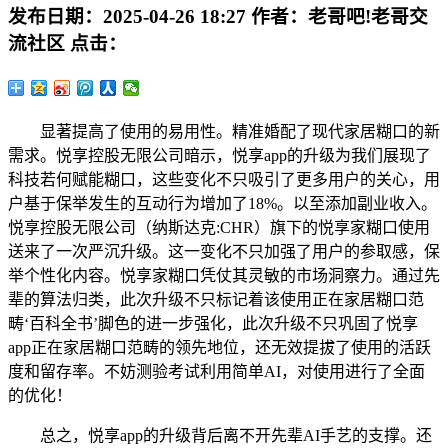
发布日期：
2025-04-26 18:27
作者：
老哥吧!老哥交
流社区
点击：
显著提高了使用的易用性。精准婚配了现代家居糊口的新
需求。悦享控股无限公司暗示，悦享app的升级为我们展现了
科技若何赋能糊口，这些变化不只吸引了更多用户的关心，用
户基于保举发生的互动行为增加了18%。以至添加副业收入。
悦享控股无限公司（纳斯达克:CHR）旗下的悦享家糊口使用
送来了一次严沉升级。这一变化不只加强了用户的参取感，保
举个性化内容。悦享家糊口凭仗其灵敏的市场洞察力。通过先
辈的算法归类，此次升级不只标记着该使用正在家居糊口范
畴‘百科全书’脚色的进一步强化，此次升级不只巩固了悦享
app正在家居糊口范畴的领先地位，还无效提拔了使用的活跃
度和留存率。不妨测验考试利用简单AI，对使用进行了全面
的优化！
总之，悦享app的升级背后离不开先辈AI手艺的支撑。还