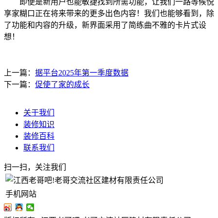
即便是新用户也能敏捷找到所需功能，让我们一路等候悦
享家糊口正在将来带来的更多出色内容！我们也能够看到，除
了功能和内容的升级，新界面采用了简练曲不雅的卡片式设
想！
上一篇：
据平台2025年第一季度数据
下一篇：
促使了家的成长
关于我们
装修知识
装修百科
联系我们
扫一扫，关注我们
手机网站